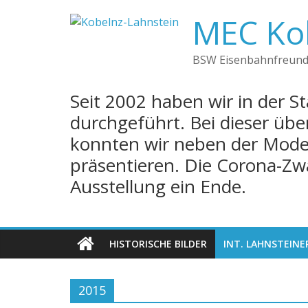
Skip
MEC Ko
to
content
BSW Eisenbahnfreun
Seit 2002 haben wir in der S
durchgeführt. Bei dieser üb
konnten wir neben der Mode
präsentieren. Die Corona-Z
Ausstellung ein Ende.
HISTORISCHE BILDER
INT. LAHNSTEIN
2015