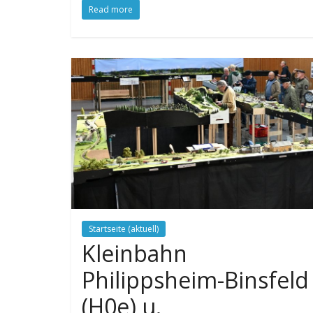
Read more
Startseite (aktuell)
Kleinbahn
Philippsheim-Binsfeld
(H0e) u.