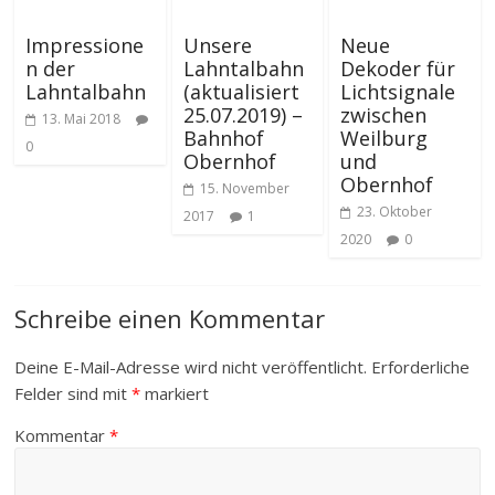
Impressione
Unsere
Neue
n der
Lahntalbahn
Dekoder für
Lahntalbahn
(aktualisiert
Lichtsignale
25.07.2019) –
zwischen
13. Mai 2018
Bahnhof
Weilburg
0
Obernhof
und
Obernhof
15. November
23. Oktober
2017
1
2020
0
Schreibe einen Kommentar
Deine E-Mail-Adresse wird nicht veröffentlicht.
Erforderliche
Felder sind mit
*
markiert
Kommentar
*